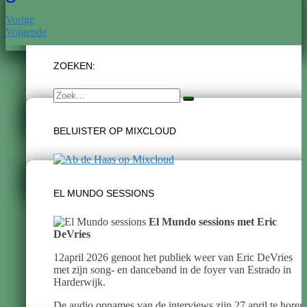
Vorige
Volgende
ZOEKEN:
Zoek
naar:
BELUISTER OP MIXCLOUD
EL MUNDO SESSIONS
El Mundo sessions met Eric
DeVries
12april 2026 genoot het publiek weer van Eric DeVries
met zijn song- en danceband in de foyer van Estrado in
Harderwijk.
De audio opnames van de interviews zijn 27 april te horen