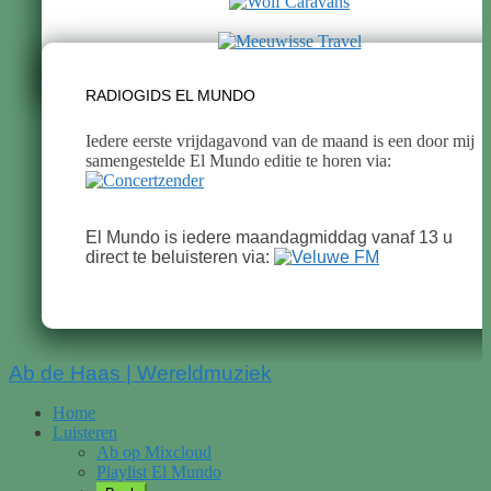
RADIOGIDS EL MUNDO
Iedere eerste vrijdagavond van de maand is een door mij
samengestelde El Mundo editie te horen via:
El Mundo is iedere maandagmiddag vanaf 13 u
direct te beluisteren via:
Scroll
Ab de Haas | Wereldmuziek
Up
Home
Luisteren
Ab op Mixcloud
Playlist El Mundo