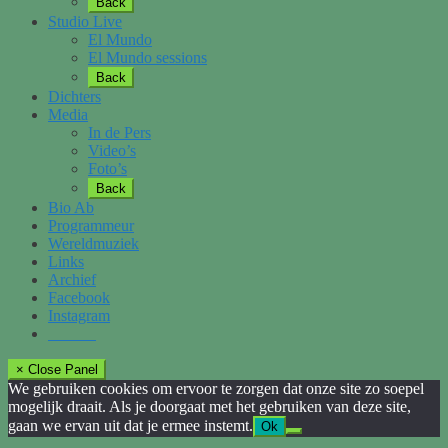
Back
Studio Live
El Mundo
El Mundo sessions
Back
Dichters
Media
In de Pers
Video’s
Foto’s
Back
Bio Ab
Programmeur
Wereldmuziek
Links
Archief
Facebook
Instagram
× Close Panel
We gebruiken cookies om ervoor te zorgen dat onze site zo soepel
mogelijk draait. Als je doorgaat met het gebruiken van deze site,
gaan we ervan uit dat je ermee instemt.
Ok