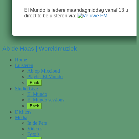
El Mundo is iedere maandagmiddag vanaf 13 u
direct te beluisteren via:
Scroll
Ab de Haas | Wereldmuziek
Up
Home
Luisteren
Ab op Mixcloud
Playlist El Mundo
Back
Studio Live
El Mundo
El Mundo sessions
Back
Dichters
Media
In de Pers
Video’s
Foto’s