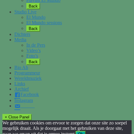
Playlist El Mundo
Back
Studio Live
El Mundo
El Mundo sessions
Back
Dichters
Media
In de Pers
Video’s
Foto’s
Back
Bio Ab
Programmeur
Wereldmuziek
Links
Archief
Facebook
Instagram
× Close Panel
We gebruiken cookies om ervoor te zorgen dat onze site zo soepel
mogelijk draait. Als je doorgaat met het gebruiken van deze site,
gaan we ervan uit dat je ermee instemt.