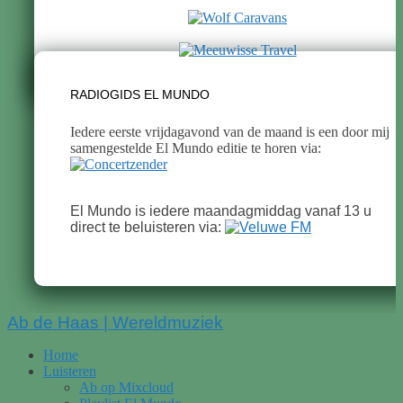
RADIOGIDS EL MUNDO
Iedere eerste vrijdagavond van de maand is een door mij
samengestelde El Mundo editie te horen via:
El Mundo is iedere maandagmiddag vanaf 13 u
direct te beluisteren via:
Scroll
Ab de Haas | Wereldmuziek
Up
Home
Luisteren
Ab op Mixcloud